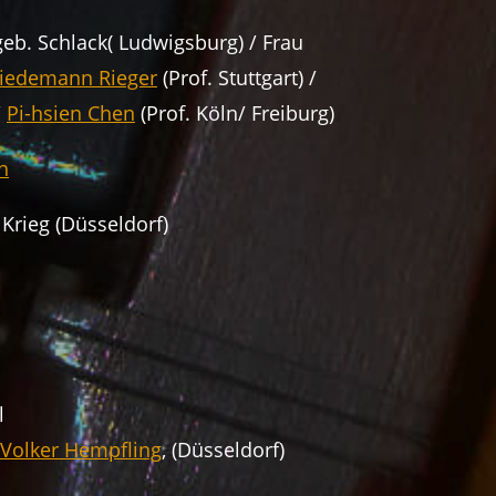
geb. Schlack( Ludwigsburg) / Frau
riedemann Rieger
(Prof. Stuttgart) /
/
Pi-hsien Chen
(Prof. Köln/ Freiburg)
h
 Krieg (Düsseldorf)
l
Volker Hempfling
, (Düsseldorf)