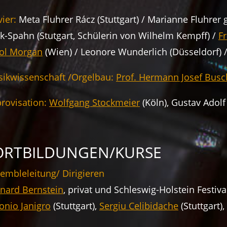
vier:
Meta Fluhrer Rácz (Stuttgart) / Marianne Fluhrer 
k-Spahn (Stutgart, Schülerin von Wilhelm Kempff) /
F
ol Morgan
(Wien) / Leonore Wunderlich (Düsseldorf) 
ikwissenschaft /Orgelbau:
Prof. Hermann Josef Busc
rovisation:
Wolfgang Stockmeier
(Köln), Gustav Adolf
ORTBILDUNGEN/KURSE
embleleitung/ Dirigieren
nard Bernstein
, privat und Schleswig-Holstein Festiva
onio Janigro
(Stuttgart),
Sergiu Celibidache
(Stuttgart),