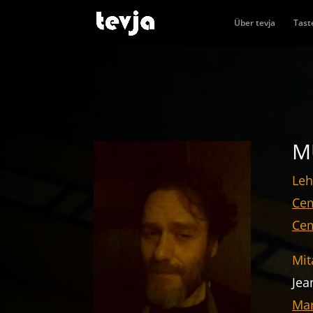
Über tevja
Tast
M
Leh
Cem
Ce
Mit
Jea
Mar