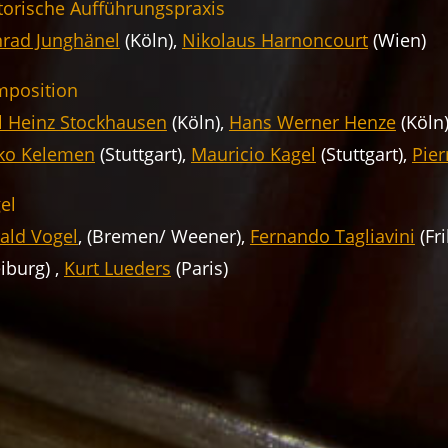
torische Aufführungspraxis
rad Junghänel
(Köln),
Nikolaus Harnoncourt
(Wien)
position
l Heinz Stockhausen
(Köln),
Hans Werner Henze
(Köln)
ko Kelemen
(Stuttgart),
Mauricio Kagel
(Stuttgart),
Pier
el
ald Vogel
, (Bremen/ Weener),
Fernando Tagliavini
(Fr
eiburg) ,
Kurt Lueders
(Paris)