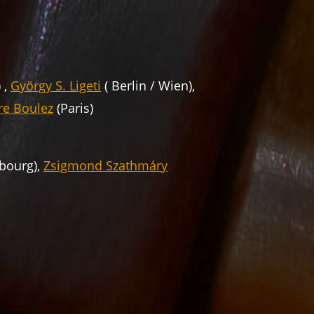
 ,
György S. Ligeti
( Berlin / Wien),
re Boulez
(Paris)
ibourg),
Zsigmond Szathmáry