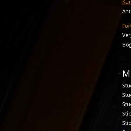
Kun
Ant
For
Ver
Bo
M
Stu
Stu
Stu
Sti
Sti