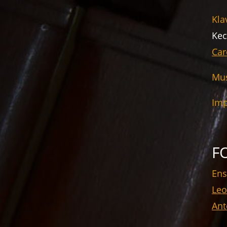
Kla
Kec
Car
Mus
Imp
F
Ens
Leo
Ant