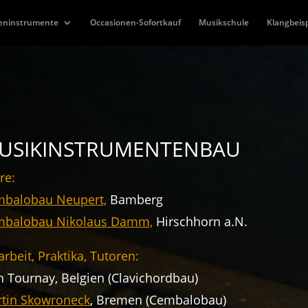
eninstrumente
Occasionen-Sofortkauf
Musikschule
Klangbeisp
USIKINSTRUMENTENBAU
re:
balobau Neupert,
Bamberg
mbalobau Nikolaus Damm,
Hirschhorn a.N.
arbeit, Praktika, Tutoren:
n Tournay, Belgien (Clavichordbau)
tin Skowroneck
, Bremen (Cembalobau)