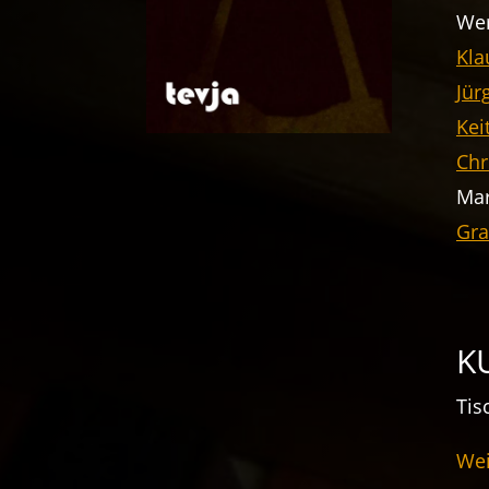
Wer
Kla
Jü
Kei
Chr
Mar
Gra
K
Tis
Wei