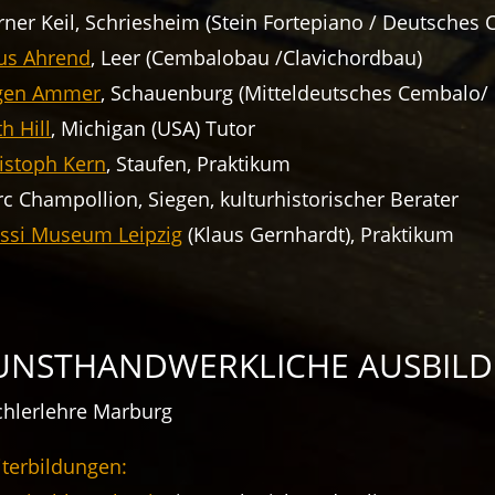
ner Keil, Schriesheim (Stein Fortepiano / Deutsches
us Ahrend
, Leer (Cembalobau /Clavichordbau)
rgen Ammer
, Schauenburg (Mitteldeutsches Cembalo/
th Hill
, Michigan (USA) Tutor
istoph Kern
, Staufen, Praktikum
c Champollion, Siegen, kulturhistorischer Berater
ssi Museum Leipzig
(Klaus Gernhardt), Praktikum
UNSTHANDWERKLICHE AUSBIL
chlerlehre Marburg
terbildungen: