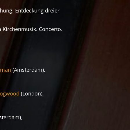
hung. Entdeckung dreier
um Kirchenmusik. Concerto.
iman
(Amsterdam),
Hogwood
(London),
sterdam),