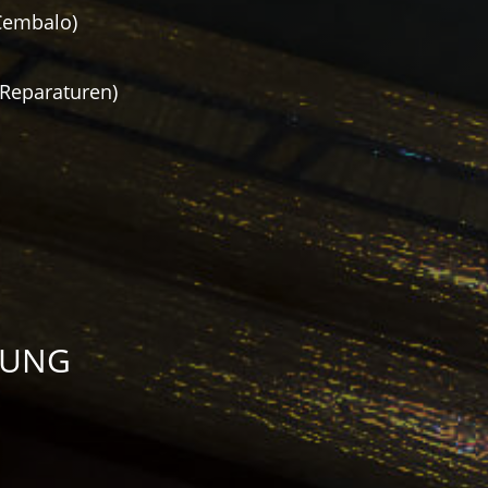
 Cembalo)
 Reparaturen)
DUNG