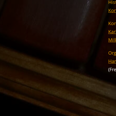
His
Kon
Kom
Kar
Mil
Org
Har
(Fr