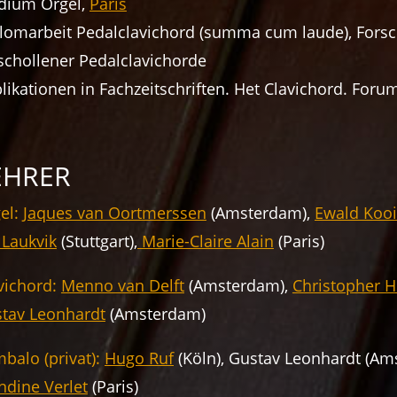
dium Orgel,
Paris
lomarbeit Pedalclavichord (summa cum laude), Forsc
schollener Pedalclavichorde
likationen in Fachzeitschriften. Het Clavichord. For
EHRER
el:
Jaques van Oortmerssen
(Amsterdam),
Ewald Koo
 Laukvik
(Stuttgart),
Marie-Claire Alain
(Paris)
vichord:
Menno van Delft
(Amsterdam),
Christopher 
tav Leonhardt
(Amsterdam)
balo (privat):
Hugo Ruf
(Köln), Gustav Leonhardt (Am
ndine Verlet
(Paris)