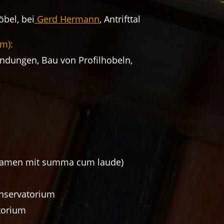
bel, bei
Gerd Hermann
, Antrifttal
um):
indungen, Bau von Profilhobeln,
amen mit summa cum laude)
onservatorium
torium