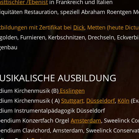
sttischler /Ebenist
in Frankreich und Italien
iquitäten Restauration, speziell Abraham Roentgen Mö
tbildungen mit Zertifikat bei
Dick
, Metten (heute Dict
golden, Furnieren, Kerbschnitzen, Drechseln, Eckverb
genbau
USIKALISCHE AUSBILDUNG
dium Kirchenmusik (B)
Esslingen
dium Kirchenmusik ( A)
Stuttgart,
Düsseldorf
,
Köln
(Ex
dium Instrumentalpädagogik Düsseldorf
pendium Konzertfach Orgel
Amsterdam
, Sweelinck C
pendium Clavichord, Amsterdam, Sweelinck Conserva