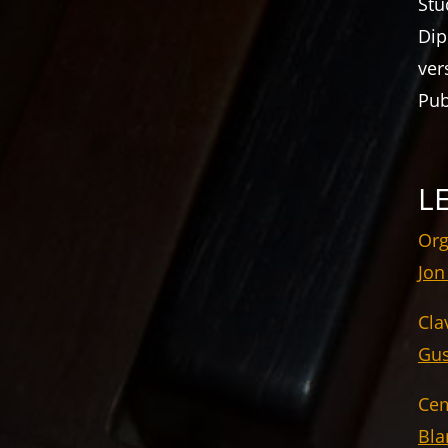
Stu
Dip
ver
Pub
L
Org
Jon
Cla
Gus
Cem
Bla